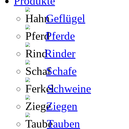
Produkte
Geflügel
Pferde
Rinder
Schafe
Schweine
Ziegen
Tauben