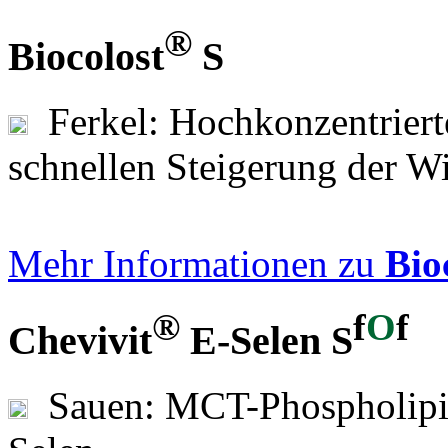
®
Biocolost
S
Ferkel: Hochkonzentrier
schnellen Steigerung der Wi
Mehr Informationen zu
Bio
®
f
O
f
Chevivit
E-Selen S
Sauen: MCT-Phospholipi