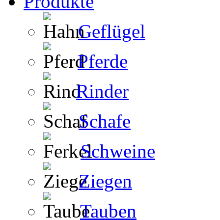
Produkte
Geflügel
Pferde
Rinder
Schafe
Schweine
Ziegen
Tauben