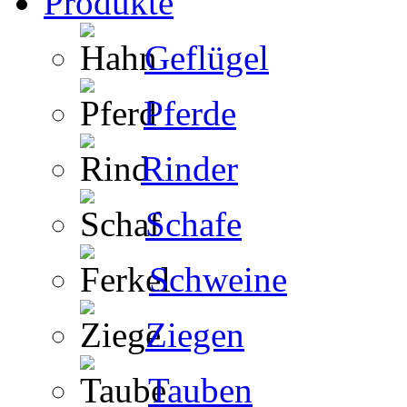
Produkte
Geflügel
Pferde
Rinder
Schafe
Schweine
Ziegen
Tauben