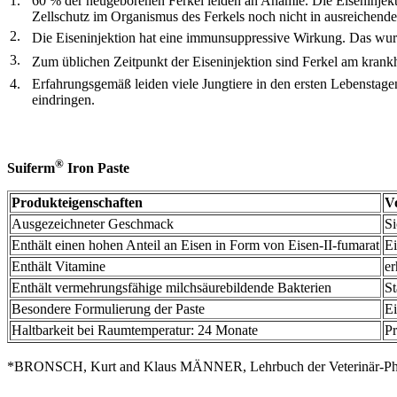
1.
60 % der neugeborenen Ferkel leiden an Anämie. Die Eiseninjekti
Zellschutz im Organismus des Ferkels noch nicht in ausreichende
2.
Die Eiseninjektion hat eine immunsuppressive Wirkung. Das wur
3.
Zum üblichen Zeitpunkt der Eiseninjektion sind Ferkel am krankhe
4.
Erfahrungsgemäß leiden viele Jungtiere in den ersten Lebenstagen
eindringen.
®
Suiferm
Iron Paste
Produkteigenschaften
Vo
Ausgezeichneter Geschmack
Si
Enthält einen hohen Anteil an Eisen in Form von Eisen-II-fumarat
Ei
Enthält Vitamine
er
Enthält vermehrungsfähige milchsäurebildende Bakterien
St
Besondere Formulierung der Paste
E
Haltbarkeit bei Raumtemperatur: 24 Monate
P
*BRONSCH, Kurt and Klaus MÄNNER, Lehrbuch der Veterinär-Physi