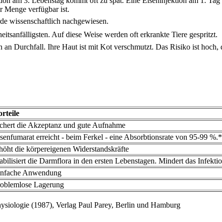
on am 3. Lebenstag kommt oft zu spät. Eine Eiseninjektion am 1. Tag 
r Menge verfügbar ist.
de wissenschaftlich nachgewiesen.
itsanfälligsten. Auf diese Weise werden oft erkrankte Tiere gespritzt.
 an Durchfall. Ihre Haut ist mit Kot verschmutzt. Das Risiko ist hoch,
rteile
chert die Akzeptanz und gute Aufnahme
senfumarat erreicht - beim Ferkel - eine Absorbtionsrate von 95-99 %.*
höht die körpereigenen Widerstandskräfte
abilisiert die Darmflora in den ersten Lebenstagen. Mindert das Infektio
infache Anwendung
roblemlose Lagerung
ologie (1987), Verlag Paul Parey, Berlin und Hamburg