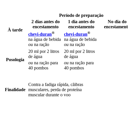
Período de preparação
2 dias antes do
1 dia antes do
No dia do
encestamento
encestamento
encestament
À tarde
®
®
chevi-duran
chevi-duran
na água de bebida
na água de bebida
ou
na ração
ou
na ração
20 ml por 2 litros
20 ml por 2 litros
de água
de água
Posologia
ou
na ração para
ou
na ração para
40 pombos
40 pombos
Contra a fadiga rápida, cãibras
Finalidade
musculares, perda de proteína
muscular durante o voo