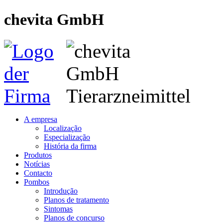
chevita GmbH
A empresa
Localização
Especialização
História da firma
Produtos
Notícias
Contacto
Pombos
Introdução
Planos de tratamento
Sintomas
Planos de concurso