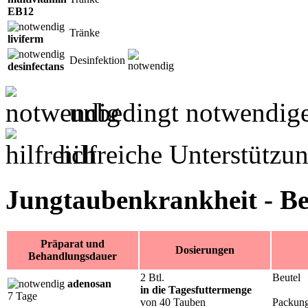
EB12
Tränke
liviferm
Desinfektion
desinfectans
unbedingt notwendig
hilfreiche Unterstütz
Jungtaubenkrankheit - Be
Präparat und
Dosierungen
Behandlungsdauer
2 Btl.
Beutel
adenosan
in die Tagesfuttermenge
7 Tage
von 40 Tauben
Packun