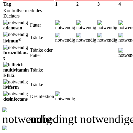
Tag
1
2
3
4
Kontrollvermerk des
Züchters
Futter
adenosan
Tränke
®
livimun
Tränke oder
furazolidon-
Futter
t
multivitamin
Tränke
EB12
Tränke
liviferm
Desinfektion
desinfectans
unbedingt notwendig