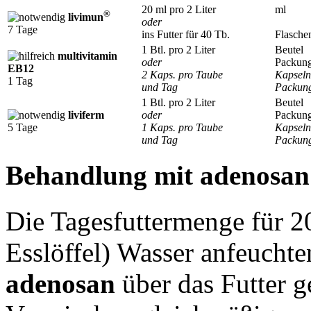
20 ml pro 2 Liter
ml
®
livimun
oder
7 Tage
ins Futter für 40 Tb.
Flasche
1 Btl. pro 2 Liter
Beutel
multivitamin
oder
Packun
EB12
2 Kaps. pro Taube
Kapseln
1 Tag
und Tag
Packun
1 Btl. pro 2 Liter
Beutel
liviferm
oder
Packun
5 Tage
1 Kaps. pro Taube
Kapseln
und Tag
Packun
Behandlung mit
adenosan
Die Tagesfuttermenge für 2
Esslöffel) Wasser anfeucht
adenosan
über das Futter g