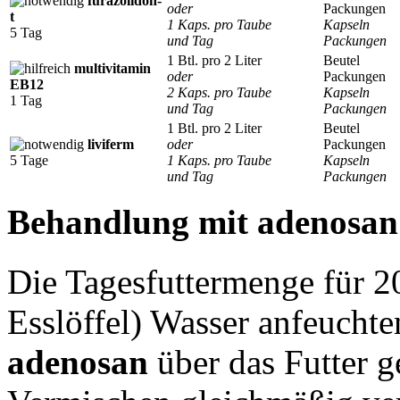
furazolidon-
oder
Packungen
t
1 Kaps. pro Taube
Kapseln
5 Tag
und Tag
Packungen
1 Btl. pro 2 Liter
Beutel
multivitamin
oder
Packungen
EB12
2 Kaps. pro Taube
Kapseln
1 Tag
und Tag
Packungen
1 Btl. pro 2 Liter
Beutel
liviferm
oder
Packungen
5 Tage
1 Kaps. pro Taube
Kapseln
und Tag
Packungen
Behandlung mit adenosan 
Die Tagesfuttermenge für 2
Esslöffel) Wasser anfeucht
adenosan
über das Futter g