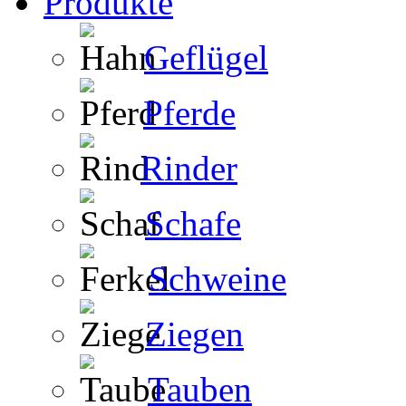
Produkte
Geflügel
Pferde
Rinder
Schafe
Schweine
Ziegen
Tauben