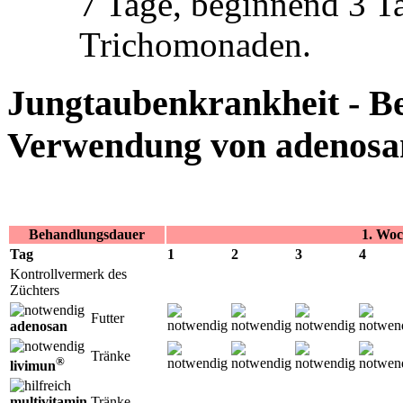
7 Tage, beginnend 3 T
Trichomonaden.
Jungtaubenkrankheit - B
Verwendung von adenosa
Behandlungsdauer
1. Woc
Tag
1
2
3
4
Kontrollvermerk des
Züchters
Futter
adenosan
Tränke
®
livimun
multivitamin
Tränke