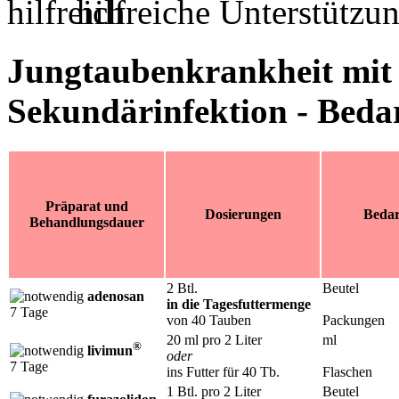
hilfreiche Unterstütz
Jungtaubenkrankheit mit a
Sekundärinfektion - Bedar
Präparat und
Dosierungen
Bedar
Behandlungsdauer
2 Btl.
Beutel
adenosan
in die Tagesfuttermenge
7 Tage
von 40 Tauben
Packungen
20 ml pro 2 Liter
ml
®
livimun
oder
7 Tage
ins Futter für 40 Tb.
Flaschen
1 Btl. pro 2 Liter
Beutel