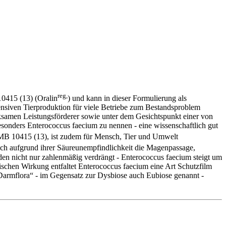
reg,
0415 (13) (Oralin
) und kann in dieser Formulierung als
ensiven Tierproduktion für viele Betriebe zum Bestandsproblem
rksamen Leistungsförderer sowie unter dem Gesichtspunkt einer von
 besonders Enterococcus faecium zu nennen - eine wissenschaftlich gut
 10415 (13), ist zudem für Mensch, Tier und Umwelt
ich aufgrund ihrer Säureunempfindlichkeit die Magenpassage,
den nicht nur zahlenmäßig verdrängt - Enterococcus faecium steigt um
ischen Wirkung entfaltet Enterococcus faecium eine Art Schutzfilm
Darmflora“ - im Gegensatz zur Dysbiose auch Eubiose genannt -