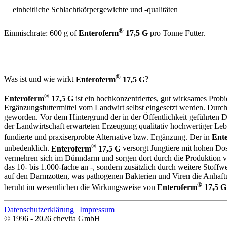
einheitliche Schlachtkörpergewichte und -qualitäten
®
Einmischrate: 600 g of
Enteroferm
17,5 G
pro Tonne Futter.
®
Was ist und wie wirkt
Enteroferm
17,5 G
?
®
Enteroferm
17,5 G
ist ein hochkonzentriertes, gut wirksames Pr
Ergänzungsfuttermittel vom Landwirt selbst eingesetzt werden. Durch
geworden. Vor dem Hintergrund der in der Öffentlichkeit geführten D
der Landwirtschaft erwarteten Erzeugung qualitativ hochwertiger Leben
fundierte und praxiserprobte Alternative bzw. Ergänzung. Der in
Ent
®
unbedenklich.
Enteroferm
17,5 G
versorgt Jungtiere mit hohen Do
vermehren sich im Dünndarm und sorgen dort durch die Produktion von
das 10- bis 1.000-fache an -, sondern zusätzlich durch weitere Stof
auf den Darmzotten, was pathogenen Bakterien und Viren die Anhaftu
®
beruht im wesentlichen die Wirkungsweise von
Enteroferm
17,5 G
Datenschutzerklärung
|
Impressum
© 1996 - 2026 chevita GmbH