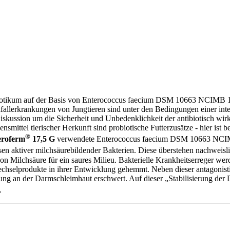
obiotikum auf der Basis von Enterococcus faecium DSM 10663 NCIMB 1
fallerkrankungen von Jungtieren sind unter den Bedingungen einer int
iskussion um die Sicherheit und Unbedenklichkeit der antibiotisch wi
smittel tierischer Herkunft sind probiotische Futterzusätze - hier ist
®
eroferm
17,5 G
verwendete Enterococcus faecium DSM 10663 NCIMB
sen aktiver milchsäurebildender Bakterien. Diese überstehen nachweisl
 Milchsäure für ein saures Milieu. Bakterielle Krankheitserreger wer
fwechselprodukte in ihrer Entwicklung gehemmt. Neben dieser antagonist
ng an der Darmschleimhaut erschwert. Auf dieser „Stabilisierung der 
.