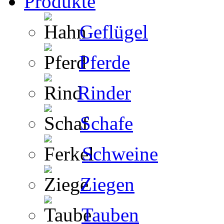
Produkte
Geflügel
Pferde
Rinder
Schafe
Schweine
Ziegen
Tauben