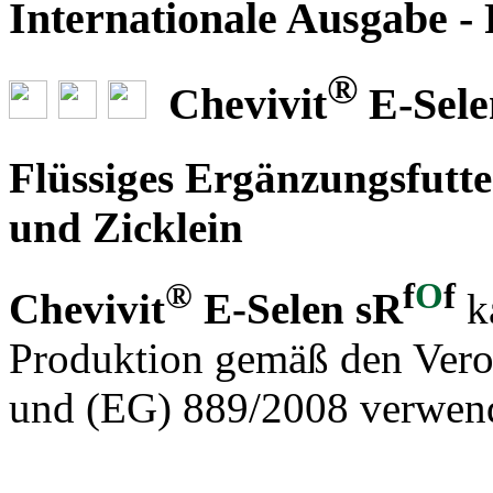
Internationale Ausgabe -
®
Chevivit
E-Sele
Flüssiges Ergänzungsfutt
und Zicklein
®
f
O
f
Chevivit
E-Selen sR
k
Produktion gemäß den Ver
und (EG) 889/2008 verwen