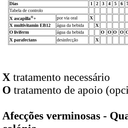
Dias
1
2
3
4
5
6
Tabela de controlo
®
por via oral
X
X ascapilla
+
X multivitamin EB12
água da bebida
X
O liviferm
água da bebida
O
O
O
O
X parafectans
desinfecção
X
X
tratamento necessário
O
tratamento de apoio (opc
Afecções verminosas - Qu