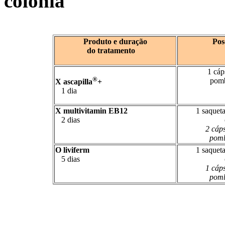
colónia
Produto e duração
Pos
do tratamento
1 cáp
®
pomb
X ascapilla
+
1 dia
X multivitamin EB12
1 saqueta
2 dias
2 cáp
pomb
O liviferm
1 saqueta
5 dias
1 cáp
pomb